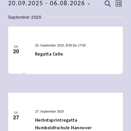
Veranstaltungen
Verans
Ver
20.09.2025
 - 
06.08.2026
SUCHE
LISTE
Ansi
Such-
Datum
September 2025
Nav
wählen.
und
Ansich
SA.
20. September 2025, 8:00
bis
17:00
20
Regatta Celle
SA.
27. September 2025
27
Herbstsprintregatta
Humboldtschule Hannover