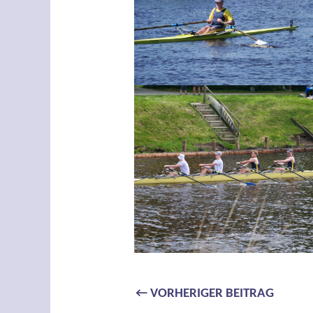
Beitragsnavi
←
VORHERIGER BEITRAG