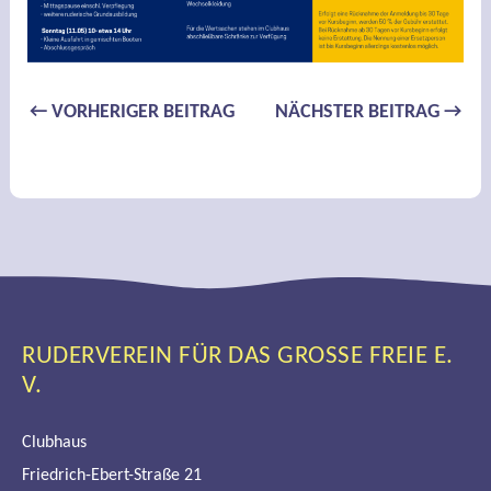
Beitragsnavigation
←
VORHERIGER BEITRAG
NÄCHSTER BEITRAG
→
RUDERVEREIN FÜR DAS GROSSE FREIE E. V
.
Clubhaus
Friedrich-Ebert-Straße 21