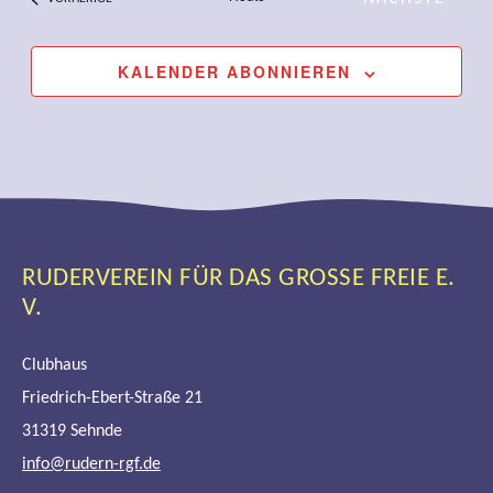
VERANST
KALENDER ABONNIEREN
RUDERVEREIN FÜR DAS GROSSE FREIE E. V
.
Clubhaus
Friedrich-Ebert-Straße 21
31319 Sehnde
info@rudern-rgf.de