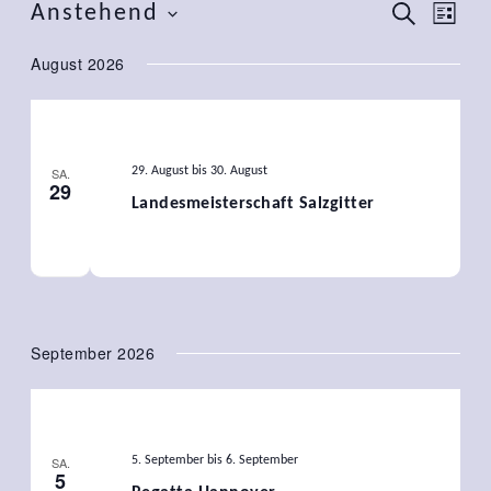
Veranstaltungen
Verans
Ver
Anstehend
SUCHE
LISTE
Ansi
Such-
Datum
August 2026
Nav
wählen.
und
Ansich
SA.
29. August
bis
30. August
29
Landesmeisterschaft Salzgitter
September 2026
SA.
5. September
bis
6. September
5