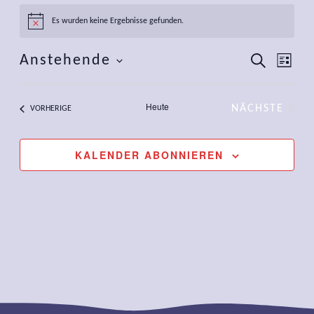
Veranstaltungen
Es wurden keine Ergebnisse gefunden.
Hinweis
Verans
Ver
Anstehende
SUCHE
LISTE
Ansi
Such-
Datum
Nav
wählen.
und
Heute
NÄCHSTE
VERANSTALTUNGEN
VORHERIGE
VERANST
Ansich
KALENDER ABONNIEREN