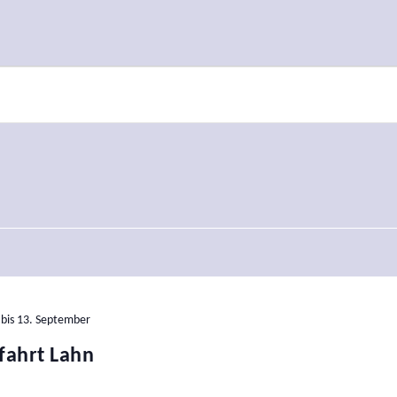
n
n
tion
bis
13. September
ahrt Lahn