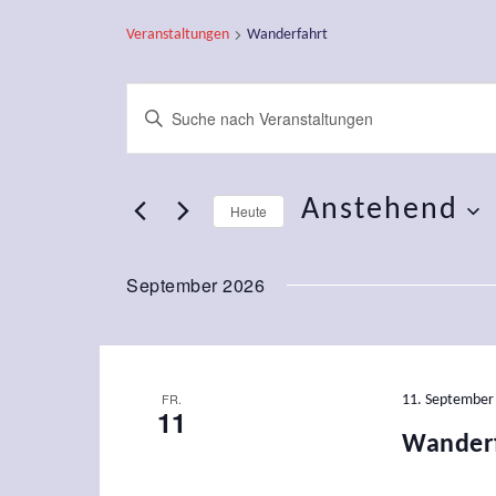
Veranstaltungen
Wanderfahrt
Veranstaltunge
Veranstaltunge
Geben
Sie
Such-
Das
Anstehend
Heute
und
Schlüsselwort.
Datum
Suche
Ansichtennaviga
September 2026
wählen.
nach
Veranstaltungen
Schlüsselwort.
FR.
11. September
11
Wanderf