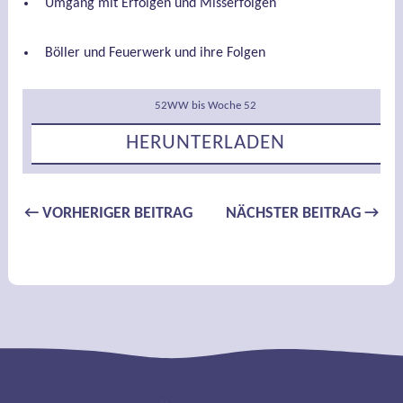
Umgang mit Erfolgen und Misserfolgen
Böller und Feuerwerk und ihre Folgen
52WW bis Woche 52
HERUNTERLADEN
Beitragsnavigation
←
VORHERIGER BEITRAG
NÄCHSTER BEITRAG
→