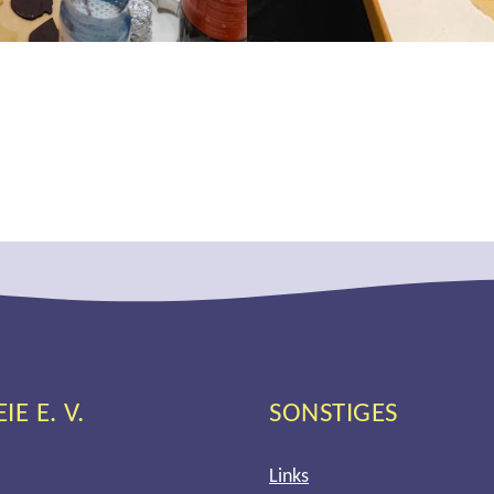
gation
 E. V.
SONSTIGES
Links