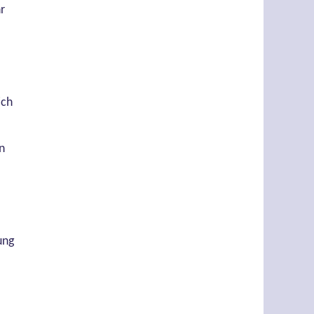
r
ich
n
ung