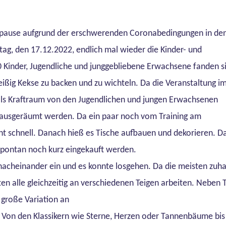
rpause aufgrund der erschwerenden Coronabedingungen in de
ag, den 17.12.2022, endlich mal wieder die Kinder- und
0 Kinder, Jugendliche und junggebliebene Erwachsene fanden s
ßig Kekse zu backen und zu wichteln. Da die Veranstaltung i
als Kraftraum von den Jugendlichen und jungen Erwachsenen
r ausgeräumt werden. Da ein paar noch vom Training am
ht schnell. Danach hieß es Tische aufbauen und dekorieren. Da
spontan noch kurz eingekauft werden.
 nacheinander ein und es konnte losgehen. Da die meisten zuh
ten alle gleichzeitig an verschiedenen Teigen arbeiten. Neben 
große Variation an
Von den Klassikern wie Sterne, Herzen oder Tannenbäume bis