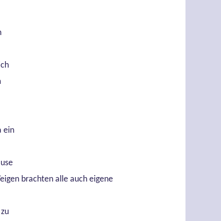
n
ich
m
 ein
ause
Teigen brachten alle auch eigene
 zu