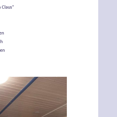
a Claus“
en
ch
ren