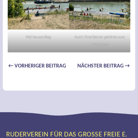
Viel los am Steg
Auch Einerfahren gehörte zum
Programm
Beitragsnavigation
←
VORHERIGER BEITRAG
NÄCHSTER BEITRAG
→
RUDERVEREIN FÜR DAS GROSSE FREIE E. V