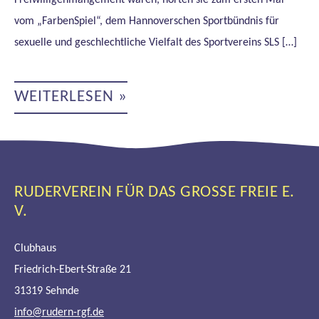
Freiwilligenmangement waren, hörten sie zum ersten Mal
vom „FarbenSpiel“, dem Hannoverschen Sportbündnis für
sexuelle und geschlechtliche Vielfalt des Sportvereins SLS […]
RGF
WEITERLESEN »
WIRD
TEIL
DES
HANNOVERSCHEN
SPORTBÜNDNISSES
„FARBENSPIEL“
RUDERVEREIN FÜR DAS GROSSE FREIE E. V
.
Clubhaus
Friedrich-Ebert-Straße 21
31319 Sehnde
info@rudern-rgf.de